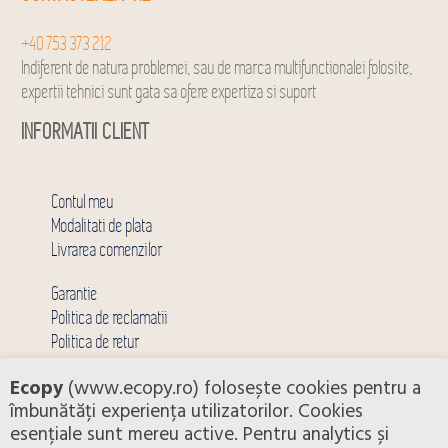
+40 753 373 212
Indiferent de natura problemei, sau de marca multifunctionalei folosite,
expertii tehnici sunt gata sa ofere expertiza si suport
INFORMATII CLIENT
Contul meu
Modalitati de plata
Livrarea comenzilor
Garantie
Politica de reclamatii
Politica de retur
CERE O OFERTA
Ecopy
(www.ecopy.ro) folosește cookies pentru a
îmbunătăți experiența utilizatorilor. Cookies
esențiale sunt mereu active. Pentru analytics și
Click aici pentru a fi contactat de catre unul din reprezentantii nostri.