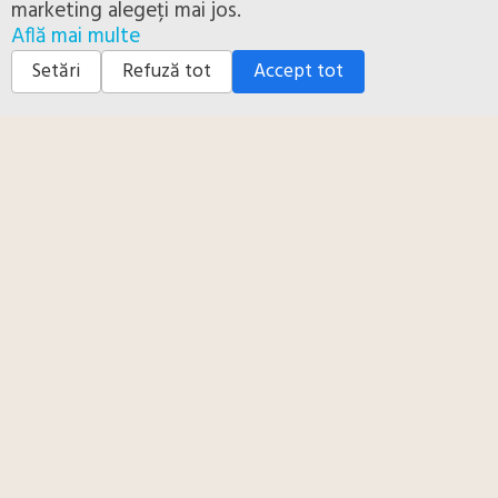
marketing alegeți mai jos.
URMARESTE-NE PE
Află mai multe
Setări
Refuză tot
Accept tot
Facebook
|
Youtube
0753 542 222
CLICK PENTRU DETALII SEAP