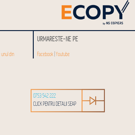
URMARESTE-NE PE
e unul din
Facebook
|
Youtube
0753 542 222
CLICK PENTRU DETALII SEAP