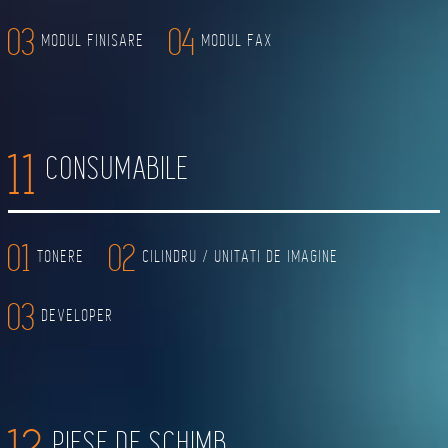
03
04
MODUL FINISARE
MODUL FAX
11
CONSUMABILE
01
02
TONERE
CILINDRU / UNITATI DE IMAGINE
03
DEVELOPER
PIESE DE SCHIMB