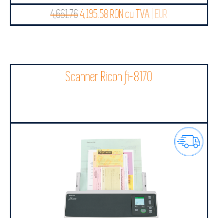
4,661.76
4,195.58 RON cu TVA |
EUR
Scanner Ricoh fi-8170