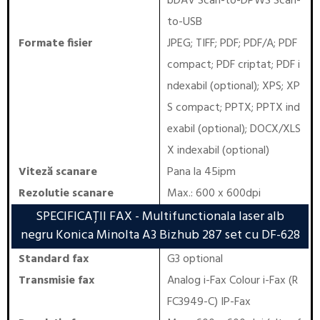
bDAV Scan-to-DPWS Scan-
to-USB
Formate fisier
JPEG; TIFF; PDF; PDF/A; PDF
compact; PDF criptat; PDF i
ndexabil (optional); XPS; XP
S compact; PPTX; PPTX ind
exabil (optional); DOCX/XLS
X indexabil (optional)
Viteză scanare
Pana la 45ipm
Rezolutie scanare
Max.: 600 x 600dpi
SPECIFICAȚII FAX
- Multifunctionala laser alb
negru Konica Minolta A3 Bizhub 287 set cu DF-628
Standard fax
G3 optional
Transmisie fax
Analog i-Fax Colour i-Fax (R
FC3949-C) IP-Fax