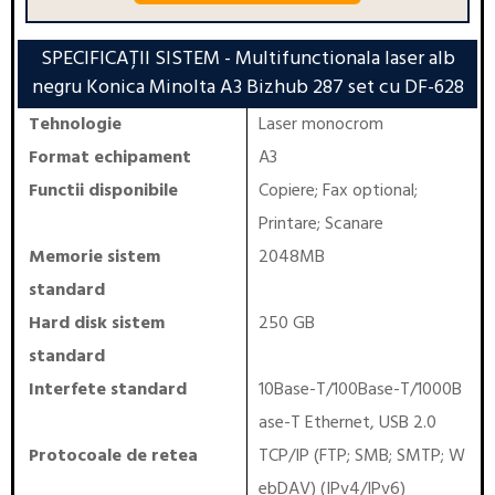
SPECIFICAȚII SISTEM
- Multifunctionala laser alb
negru Konica Minolta A3 Bizhub 287 set cu DF-628
Tehnologie
Laser monocrom
Format echipament
A3
Functii disponibile
Copiere
;
Fax optional
;
Printare
;
Scanare
Memorie sistem
2048MB
standard
Hard disk sistem
250 GB
standard
Interfete standard
10Base-T/100Base-T/1000B
ase-T Ethernet, USB 2.0
Protocoale de retea
TCP/IP (FTP; SMB; SMTP; W
ebDAV) (IPv4/IPv6)