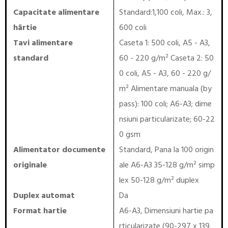
Capacitate alimentare
Standard:1,100 coli, Max.: 3,
hârtie
600 coli
Tavi alimentare
Caseta 1: 500 coli, A5 - A3,
standard
60 - 220 g/m² Caseta 2: 50
0 coli, A5 - A3, 60 - 220 g/
m² Alimentare manuala (by
pass): 100 coli; A6-A3; dime
nsiuni particularizate; 60-22
0 gsm
Alimentator documente
Standard, Pana la 100 origin
originale
ale A6-A3 35-128 g/m² simp
lex 50-128 g/m² duplex
Duplex automat
Da
Format hartie
A6-A3, Dimensiuni hartie pa
rticularizate (90-297 x 139.