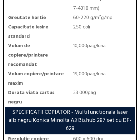
7-431.8 mm)
Greutate hartie
60-220 g/m²g/mp
Capacitate iesire
250 coli
standard
Volum de
10,000pag/luna
copiere/printare
recomandat
Volum copiere/printare
19,000pag/luna
maxim
Durata viata cartus
23 000pag
negru
SPECIFICATII COPIATOR
- Multifunctionala laser
alb negru Konica Minolta A3 Bizhub 287 set cu DF-
628
Rezoluție copiere
600 x 600 dpi