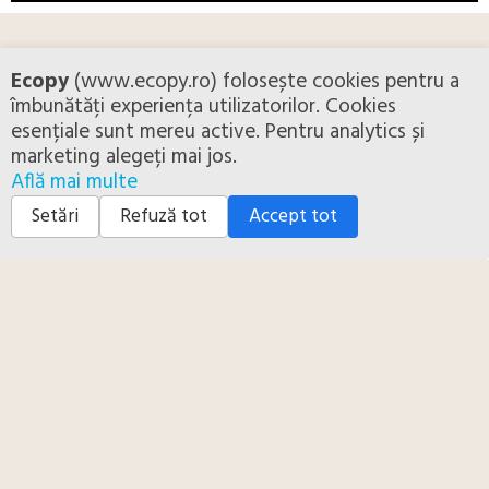
Ecopy
(www.ecopy.ro) folosește cookies pentru a
îmbunătăți experiența utilizatorilor. Cookies
esențiale sunt mereu active. Pentru analytics și
marketing alegeți mai jos.
ECOPY ESTE UN BRAND NS COPIERS
Află mai multe
VEZI SERVICIILE NS COPIERS
Setări
Refuză tot
Accept tot
CONTACTEAZA-NE
+40 753 373 212
Indiferent de natura problemei, sau de marca multifunctionalei folosite,
expertii tehnici sunt gata sa ofere expertiza si suport