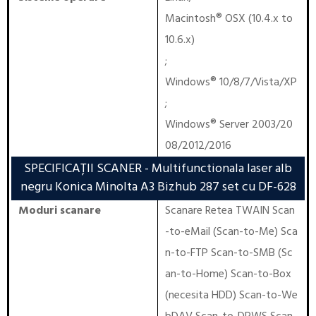
Macintosh® OSX (10.4.x to
10.6.x)
;
Windows® 10/8/7/Vista/XP
;
Windows® Server 2003/20
08/2012/2016
SPECIFICAȚII SCANER
- Multifunctionala laser alb
negru Konica Minolta A3 Bizhub 287 set cu DF-628
Moduri scanare
Scanare Retea TWAIN Scan
-to-eMail (Scan-to-Me) Sca
n-to-FTP Scan-to-SMB (Sc
an-to-Home) Scan-to-Box
(necesita HDD) Scan-to-We