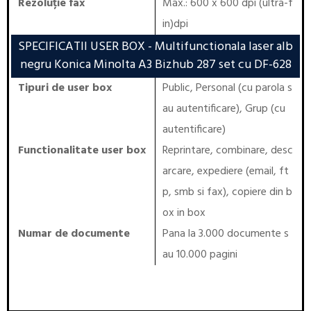
Rezoluție fax
Max.: 600 x 600 dpi (ultra-f
in)dpi
SPECIFICATII USER BOX
- Multifunctionala laser alb
negru Konica Minolta A3 Bizhub 287 set cu DF-628
Tipuri de user box
Public, Personal (cu parola s
au autentificare), Grup (cu
autentificare)
Functionalitate user box
Reprintare, combinare, desc
arcare, expediere (email, ft
p, smb si fax), copiere din b
ox in box
Numar de documente
Pana la 3.000 documente s
au 10.000 pagini