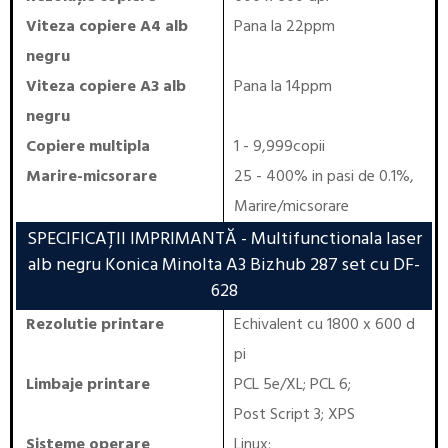
Viteza copiere A4 alb
Pana la 22ppm
negru
Viteza copiere A3 alb
Pana la 14ppm
negru
Copiere multipla
1 - 9,999copii
Marire-micsorare
25 - 400% in pasi de 0.1%,
Marire/micsorare
SPECIFICAȚII IMPRIMANTĂ
- Multifunctionala laser
alb negru Konica Minolta A3 Bizhub 287 set cu DF-
628
Rezolutie printare
Echivalent cu 1800 x 600 d
pi
Limbaje printare
PCL 5e/XL
;
PCL 6
;
Post Script 3
;
XPS
Sisteme operare
Linux
;