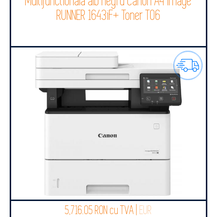
Multifunctionala alb negru Canon A4 image
RUNNER 1643iF+ Toner T06
5,716.05 RON cu TVA |
EUR