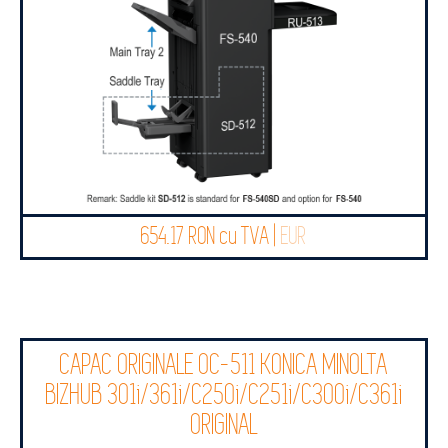
654.17 RON cu TVA |
EUR
CAPAC ORIGINALE OC-511 KONICA MINOLTA
BIZHUB 301i/361i/C250i/C251i/C300i/C361i
ORIGINAL