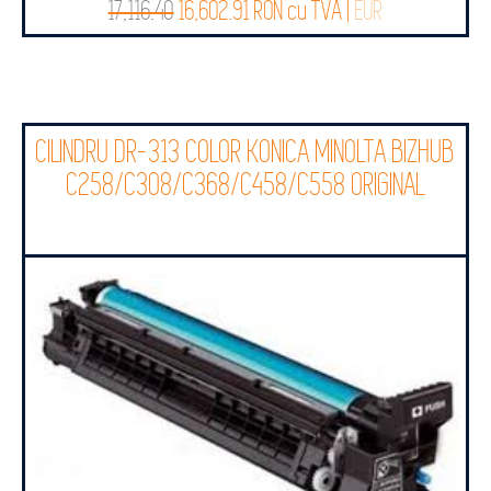
17,116.40
16,602.91 RON cu TVA |
EUR
CILINDRU DR-313 COLOR KONICA MINOLTA BIZHUB
C258/C308/C368/C458/C558 ORIGINAL