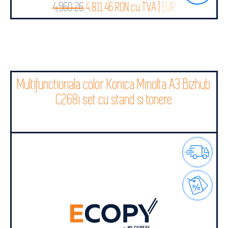
4,960.26
4,811.46 RON cu TVA |
EUR
Multifunctionala color Konica Minolta A3 Bizhub
C268i set cu stand si tonere