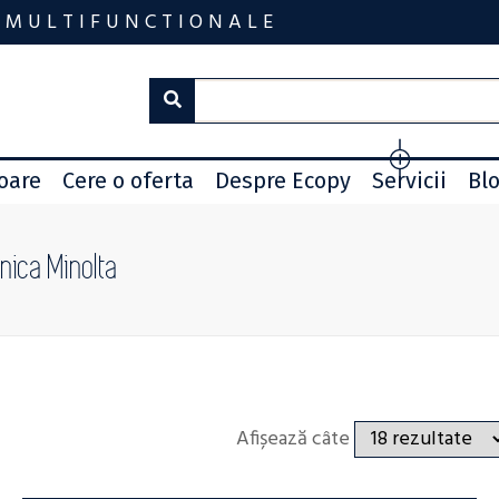
 MULTIFUNCTIONALE
toare
Cere o oferta
Despre Ecopy
Servicii
Bl
nica Minolta
Afișează câte