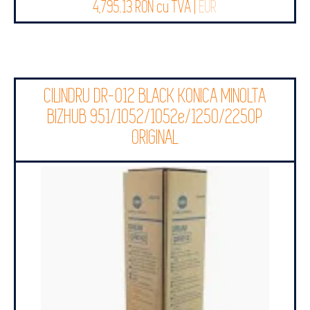
4,795.13 RON cu TVA |
EUR
CILINDRU DR-012 BLACK KONICA MINOLTA
BIZHUB 951/1052/1052e/1250/2250P
ORIGINAL