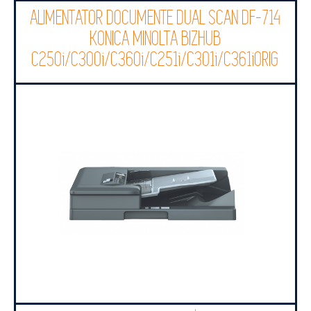
ALIMENTATOR DOCUMENTE DUAL SCAN DF-714
KONICA MINOLTA BIZHUB
C250i/C300i/C360i/C251i/C301i/C361iORIG