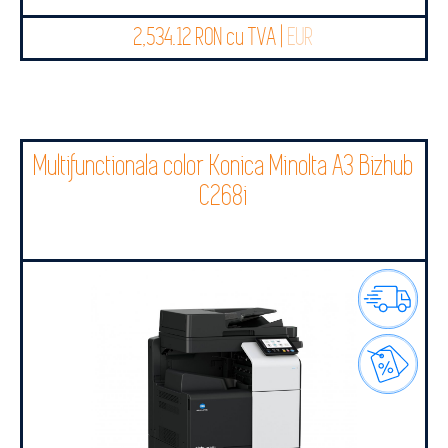
2,534.12 RON cu TVA |
EUR
Multifunctionala color Konica Minolta A3 Bizhub
C268i