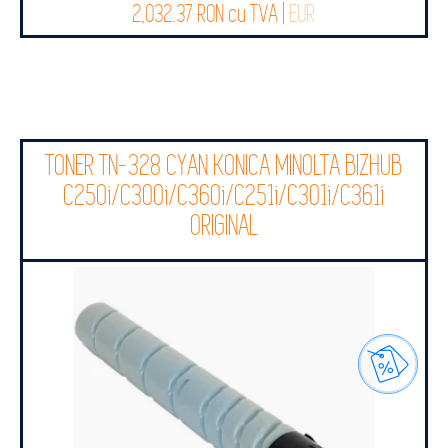
2,032.37 RON cu TVA |
EUR
TONER TN-328 CYAN KONICA MINOLTA BIZHUB
C250i/C300i/C360i/C251i/C301i/C361i
ORIGINAL