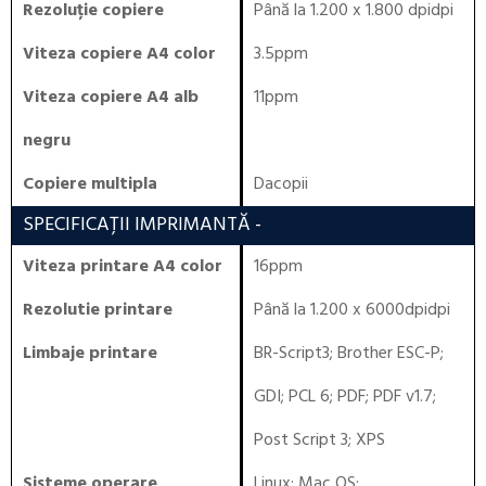
Rezoluție copiere
Până la 1.200 x 1.800 dpidpi
Viteza copiere A4 color
3.5ppm
Viteza copiere A4 alb
11ppm
negru
Copiere multipla
Dacopii
SPECIFICAȚII IMPRIMANTĂ
-
Viteza printare A4 color
16ppm
Rezolutie printare
Până la 1.200 x 6000dpidpi
Limbaje printare
BR-Script3
;
Brother ESC-P
;
GDI
;
PCL 6
;
PDF
;
PDF v1.7
;
Post Script 3
;
XPS
Sisteme operare
Linux
;
Mac OS
;