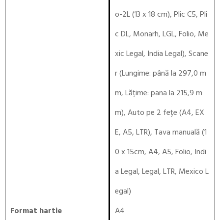
o-2L (13 x 18 cm), Plic C5, Pli
c DL, Monarh, LGL, Folio, Me
xic Legal, India Legal), Scane
r (Lungime: până la 297,0 m
m, Lățime: pana la 215,9 m
m), Auto pe 2 fețe (A4, EX
E, A5, LTR), Tava manuală (1
0 x 15cm, A4, A5, Folio, Indi
a Legal, Legal, LTR, Mexico L
egal)
Format hartie
A4