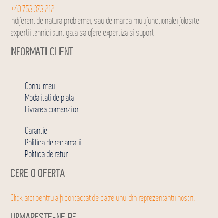
+40 753 373 212
Indiferent de natura problemei, sau de marca multifunctionalei folosite,
expertii tehnici sunt gata sa ofere expertiza si suport
INFORMATII CLIENT
Contul meu
Modalitati de plata
Livrarea comenzilor
Garantie
Politica de reclamatii
Politica de retur
CERE O OFERTA
Click aici pentru a fi contactat de catre unul din reprezentantii nostri.
URMARESTE-NE PE