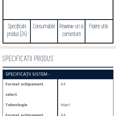
Specificatii
Consumabile
Rewiew-uri si
Fisiere utile
produs (24)
comentarii
SPECIFICATII PRODUS
SPECIFICAȚII SISTEM
-
Format echipament
A4
select
Tehnologie
Inkjet
Format echipament
A4