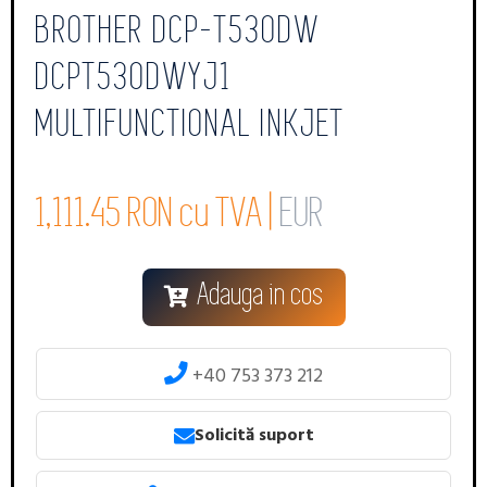
BROTHER DCP-T530DW
DCPT530DWYJ1
MULTIFUNCTIONAL INKJET
1,111.45 RON cu TVA |
EUR
Adauga in cos
+40 753 373 212
Solicită suport