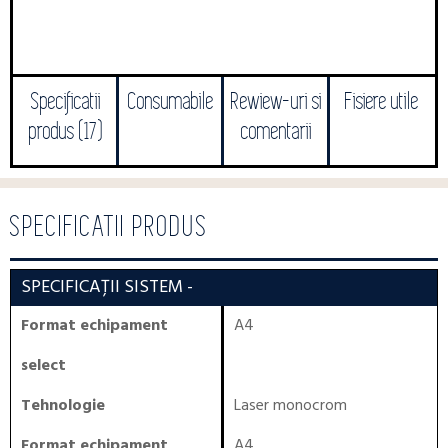
Specificatii
Consumabile
Rewiew-uri si
Fisiere utile
produs (17)
comentarii
SPECIFICATII PRODUS
SPECIFICAȚII SISTEM
-
Format echipament
A4
select
Tehnologie
Laser monocrom
Format echipament
A4