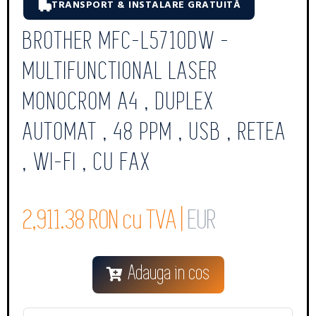
TRANSPORT & INSTALARE GRATUITĂ
BROTHER MFC-L5710DW -
MULTIFUNCTIONAL LASER
MONOCROM A4 , DUPLEX
AUTOMAT , 48 PPM , USB , RETEA
, WI-FI , CU FAX
2,911.38 RON cu TVA |
EUR
Adauga in cos