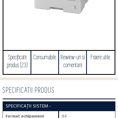
Specificatii
Consumabile
Rewiew-uri si
Fisiere utile
produs (23)
comentarii
SPECIFICATII PRODUS
SPECIFICAȚII SISTEM
-
Format echipament
A4