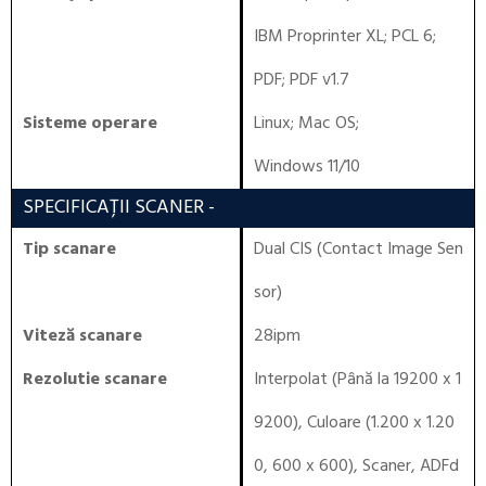
IBM Proprinter XL
;
PCL 6
;
PDF
;
PDF v1.7
Sisteme operare
Linux
;
Mac OS
;
Windows 11/10
SPECIFICAȚII SCANER
-
Tip scanare
Dual CIS (Contact Image Sen
sor)
Viteză scanare
28ipm
Rezolutie scanare
Interpolat (Până la 19200 x 1
9200), Culoare (1.200 x 1.20
0, 600 x 600), Scaner, ADFd