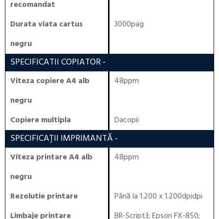
recomandat
Durata viata cartus
3000pag
negru
SPECIFICATII COPIATOR
-
Viteza copiere A4 alb
48ppm
negru
Copiere multipla
Dacopii
SPECIFICAȚII IMPRIMANTĂ
-
Viteza printare A4 alb
48ppm
negru
Rezolutie printare
Până la 1.200 x 1.200dpidpi
Limbaje printare
BR-Script3
;
Epson FX-850
;