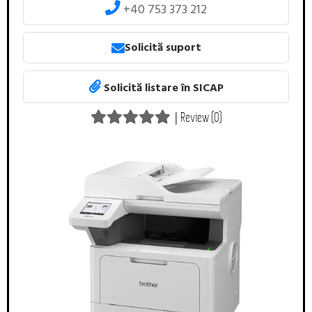
+40 753 373 212
Solicită suport
Solicită listare în SICAP
|
Review (0)