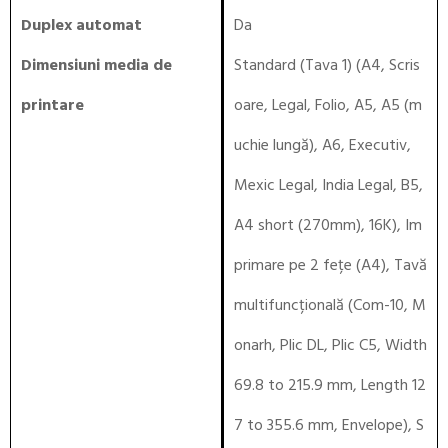
Duplex automat
Da
Dimensiuni media de
Standard (Tava 1) (A4, Scris
printare
oare, Legal, Folio, A5, A5 (m
uchie lungă), A6, Executiv,
Mexic Legal, India Legal, B5,
A4 short (270mm), 16K), Im
primare pe 2 fețe (A4), Tavă
multifuncțională (Com-10, M
onarh, Plic DL, Plic C5, Width
69.8 to 215.9 mm, Length 12
7 to 355.6 mm, Envelope), S