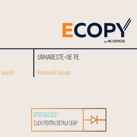
URMARESTE-NE PE
e unul din
Facebook
|
Youtube
0753 542 222
CLICK PENTRU DETALII SEAP