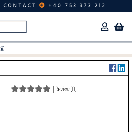
CONTACT
+40 753 373 212
og
|
Review (0)