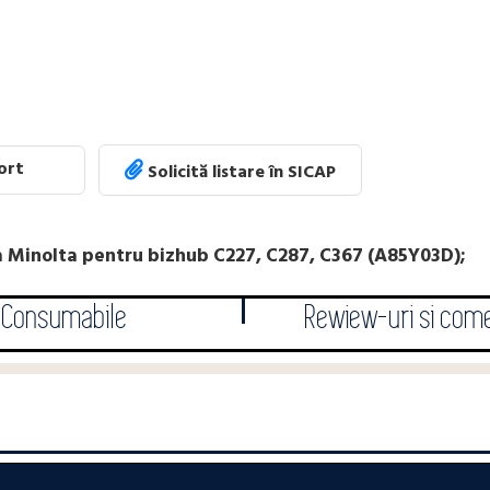
port
Solicită listare în SICAP
 Minolta pentru bizhub C227, C287, C367 (A85Y03D);
Consumabile
Rewiew-uri si come