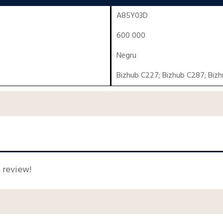
A85Y03D
600 000
Negru
Bizhub C227
;
Bizhub C287
;
Biz
n review!