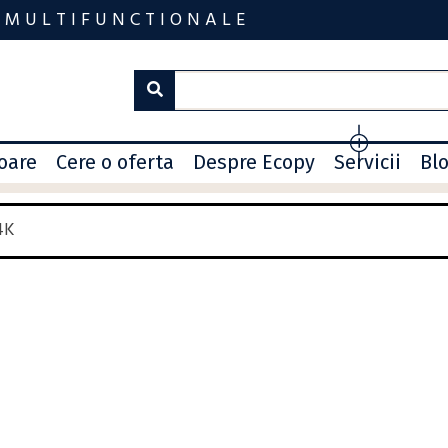
 MULTIFUNCTIONALE
toare
Cere o oferta
Despre Ecopy
Servicii
Bl
4K