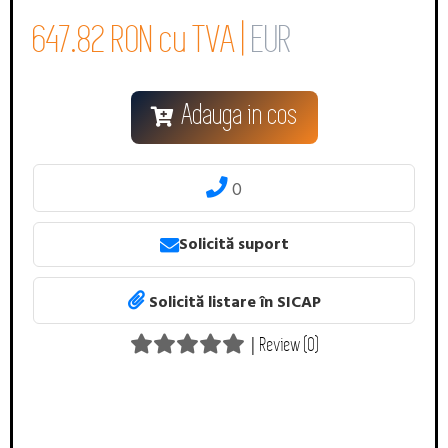
647.82 RON cu TVA |
EUR
Adauga in cos
0
Solicită suport
Solicită listare în SICAP
|
Review (0)