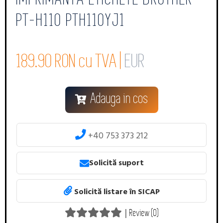
PT-H110 PTH110YJ1
189.90 RON cu TVA |
EUR
Adauga in cos
+40 753 373 212
Solicită suport
Solicită listare în SICAP
|
Review (0)