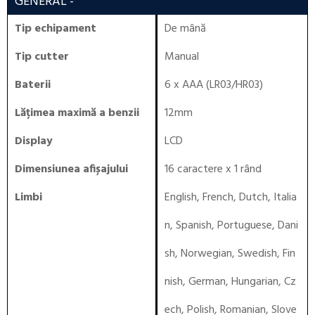
GENERAL
-
Tip echipament
De mână
Tip cutter
Manual
Baterii
6 x AAA (LR03/HR03)
Lățimea maximă a benzii
12mm
Display
LCD
Dimensiunea afișajului
16 caractere x 1 rând
Limbi
English, French, Dutch, Italia
n, Spanish, Portuguese, Dani
sh, Norwegian, Swedish, Fin
nish, German, Hungarian, Cz
ech, Polish, Romanian, Slove