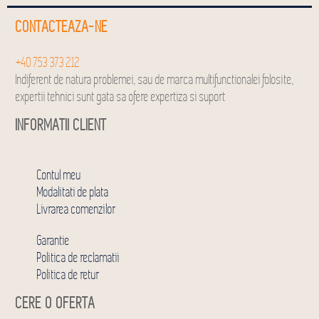
CONTACTEAZA-NE
+40 753 373 212
Indiferent de natura problemei, sau de marca multifunctionalei folosite,
expertii tehnici sunt gata sa ofere expertiza si suport
INFORMATII CLIENT
Contul meu
Modalitati de plata
Livrarea comenzilor
Garantie
Politica de reclamatii
Politica de retur
CERE O OFERTA