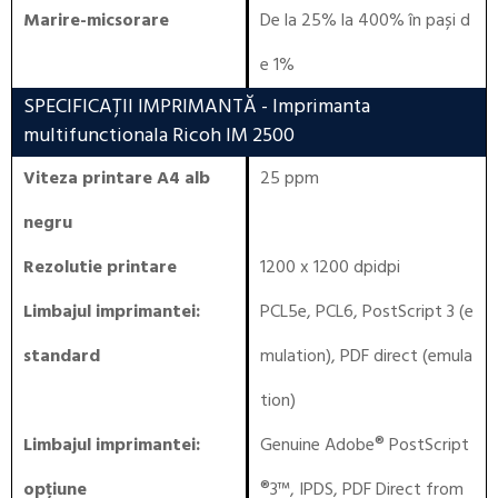
Marire-micsorare
De la 25% la 400% în pași d
e 1%
SPECIFICAȚII IMPRIMANTĂ
- Imprimanta
multifunctionala Ricoh IM 2500
Viteza printare A4 alb
25 ppm
negru
Rezolutie printare
1200 x 1200 dpidpi
Limbajul imprimantei:
PCL5e, PCL6, PostScript 3 (e
standard
mulation), PDF direct (emula
tion)
Limbajul imprimantei:
Genuine Adobe® PostScript
opțiune
®3™, IPDS, PDF Direct from