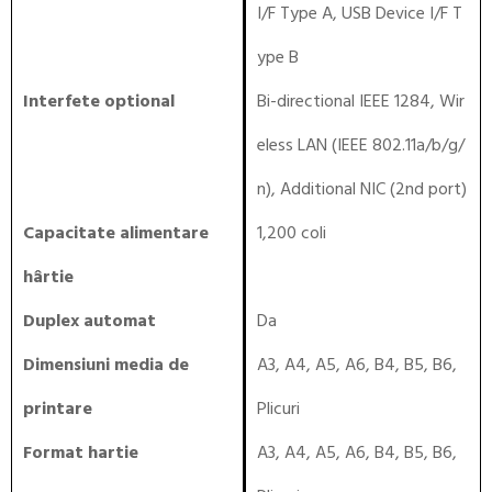
I/F Type A, USB Device I/F T
ype B
Interfete optional
Bi-directional IEEE 1284, Wir
eless LAN (IEEE 802.11a/b/g/
n), Additional NIC (2nd port)
Capacitate alimentare
1,200 coli
hârtie
Duplex automat
Da
Dimensiuni media de
A3, A4, A5, A6, B4, B5, B6,
printare
Plicuri
Format hartie
A3, A4, A5, A6, B4, B5, B6,