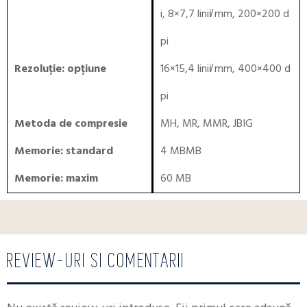
i, 8×7,7 linii̸ mm, 200×200 d
pi
Rezoluție: opțiune
16×15,4 linii̸ mm, 400×400 d
pi
Metoda de compresie
MH, MR, MMR, JBIG
Memorie: standard
4 MBMB
Memorie: maxim
60 MB
REVIEW-URI SI COMENTARII