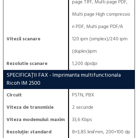
page TIFF, Multi page PDF,
Multi page High compressio
n PDF, Multi page PDF/A
Viteză scanare
120 ipm (simplex)/240 ipm
(duplex)ipm
Rezolutie scanare
1,200 dpidpi
SPECIFICAȚII FAX
- Imprimanta multifunctionala
Ricoh IM 2500
Circuit
PSTN, PBX
Viteza de transmisie
2 secunde
Viteza modemului: maxim
33,6 Kbps
Rezoluție: standard
8×3,85 linii̸ mm, 200×100 dp