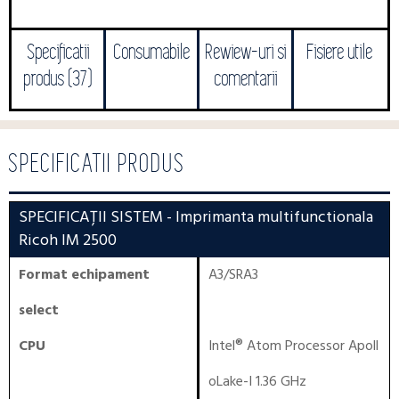
Specificatii
Consumabile
Rewiew-uri si
Fisiere utile
produs (37)
comentarii
SPECIFICATII PRODUS
SPECIFICAȚII SISTEM
- Imprimanta multifunctionala
Ricoh IM 2500
Format echipament
A3/SRA3
select
CPU
Intel® Atom Processor Apoll
oLake-I 1.36 GHz