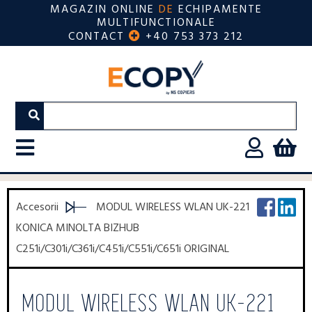
MAGAZIN ONLINE
DE
ECHIPAMENTE
MULTIFUNCTIONALE
CONTACT
+40 753 373 212
Accesorii
MODUL WIRELESS WLAN UK-221
KONICA MINOLTA BIZHUB
C251i/C301i/C361i/C451i/C551i/C651i ORIGINAL
MODUL WIRELESS WLAN UK-221