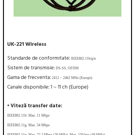
UK-221 Wireless
Standarde de conformitate:
IEEE802.11b/g/n
Sistem de transmisie:
DS-SS, OFDM
Gama de frecventa:
2412 ~ 2462 MHz (Europe)
Canale disponibile: 1 ~ 11 ch (Europe)
• Viteză transfer date:
IEEE802.11b: Max. 11 Mbps
IEEE802.11g: Max. 54 Mbps
IEEE802.11n: Max. 72.2 Mbps (20 MHz), Max. 150 bps (40 MHz)