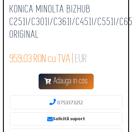
KONICA MINOLTA BIZHUB
C251I/C301I/C361I/C451I/C551I/C65
ORIGINAL
959.03 RON cu TVA |
EUR
Adauga in cos
0753373212
Solicită suport