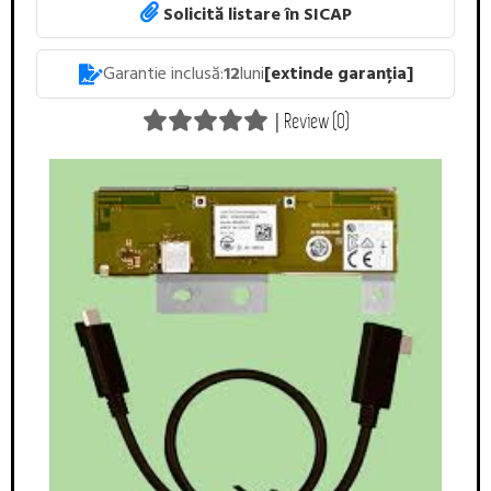
Solicită listare în SICAP
Garantie inclusă:
12
luni
[extinde garanția]
|
Review (0)