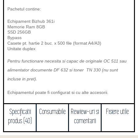
Pachetul contine:
Echipament Bizhub 361i
Memorie Ram 8GB
SSD 256GB
Bypass
Casete pt. hartie 2 buc. x 500 file (format A4/A3)
Unitate duplex
Pentru functionare necesita si capac de originale OC 511 sau
alimentator documente DF 632 si toner TN 330 (nu sunt
incluse in pret).
Echipamentul poate fi configurat si cu alte accesorii.
Specificatii
Consumabile
Rewiew-uri si
Fisiere utile
produs (40)
comentarii