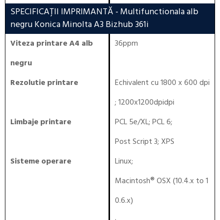
SPECIFICAȚII IMPRIMANTĂ
- Multifunctionala alb
negru Konica Minolta A3 Bizhub 361i
Viteza printare A4 alb
36ppm
negru
Rezolutie printare
Echivalent cu 1800 x 600 dpi
; 1200x1200dpidpi
Limbaje printare
PCL 5e/XL
;
PCL 6
;
Post Script 3
;
XPS
Sisteme operare
Linux
;
Macintosh® OSX (10.4.x to 1
0.6.x)