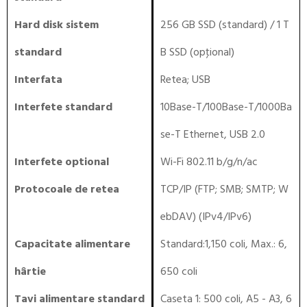
Hard disk sistem
256 GB SSD (standard) / 1 T
standard
B SSD (opţional)
Interfata
Retea
;
USB
Interfete standard
10Base-T/100Base-T/1000Ba
se-T Ethernet, USB 2.0
Interfete optional
Wi-Fi 802.11 b/g/n/ac
Protocoale de retea
TCP/IP (FTP; SMB; SMTP; W
ebDAV) (IPv4/IPv6)
Capacitate alimentare
Standard:1,150 coli, Max.: 6,
hârtie
650 coli
Tavi alimentare standard
Caseta 1: 500 coli, A5 - A3, 6