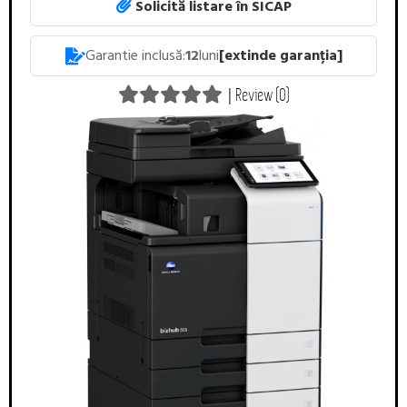
Solicită listare în SICAP
Garantie inclusă:
12
luni
[extinde garanția]
|
Review (0)