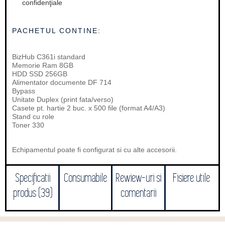
confidenţiale
PACHETUL CONTINE:
BizHub C361i standard
Memorie Ram 8GB
HDD SSD 256GB
Alimentator documente DF 714
Bypass
Unitate Duplex (print fata/verso)
Casete pt. hartie 2 buc. x 500 file (format A4/A3)
Stand cu role
Toner 330
Echipamentul poate fi configurat si cu alte accesorii.
Specificatii
Consumabile
Rewiew-uri si
Fisiere utile
produs (39)
comentarii