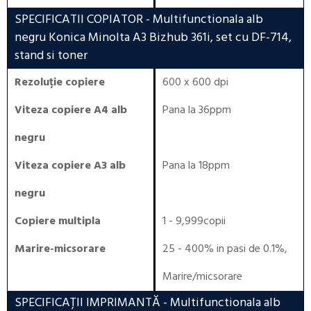
SPECIFICATII COPIATOR
- Multifunctionala alb
negru Konica Minolta A3 Bizhub 361i, set cu DF-714,
stand si toner
Rezoluție copiere
600 x 600 dpi
Viteza copiere A4 alb
Pana la 36ppm
negru
Viteza copiere A3 alb
Pana la 18ppm
negru
Copiere multipla
1 - 9,999copii
Marire-micsorare
25 - 400% in pasi de 0.1%,
Marire/micsorare
SPECIFICAȚII IMPRIMANTĂ
- Multifunctionala alb