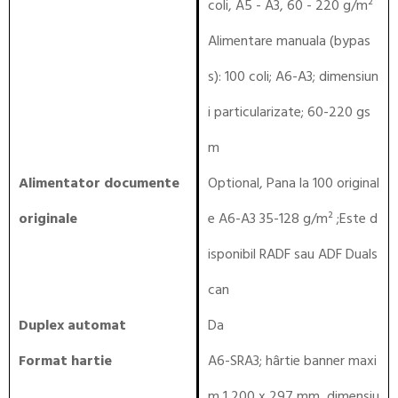
coli, A5 - A3, 60 - 220 g/m²
Alimentare manuala (bypas
s): 100 coli; A6-A3; dimensiun
i particularizate; 60-220 gs
m
Alimentator documente
Optional, Pana la 100 original
originale
e A6-A3 35-128 g/m² ;Este d
isponibil RADF sau ADF Duals
can
Duplex automat
Da
Format hartie
A6-SRA3; hârtie banner maxi
m 1,200 x 297 mm, dimensiu