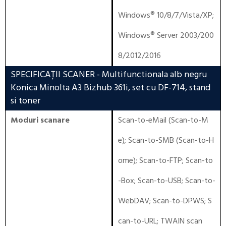
Windows® 10/8/7/Vista/XP
;
Windows® Server 2003/200
8/2012/2016
SPECIFICAȚII SCANER
- Multifunctionala alb negru
Konica Minolta A3 Bizhub 361i, set cu DF-714, stand
si toner
Moduri scanare
Scan-to-eMail (Scan-to-M
e); Scan-to-SMB (Scan-to-H
ome); Scan-to-FTP; Scan-to
-Box; Scan-to-USB; Scan-to-
WebDAV; Scan-to-DPWS; S
can-to-URL; TWAIN scan