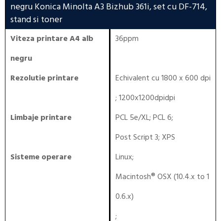
negru Konica Minolta A3 Bizhub 361i, set cu DF-714,
stand si toner
Viteza printare A4 alb
36ppm
negru
Rezolutie printare
Echivalent cu 1800 x 600 dpi
; 1200x1200dpidpi
Limbaje printare
PCL 5e/XL
;
PCL 6
;
Post Script 3
;
XPS
Sisteme operare
Linux
;
Macintosh® OSX (10.4.x to 1
0.6.x)
;