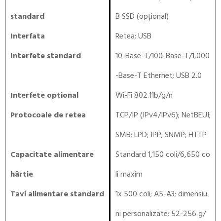
standard
B SSD (opțional)
Interfata
Retea
;
USB
Interfete standard
10-Base-T/100-Base-T/1,000
-Base-T Ethernet; USB 2.0
Interfete optional
Wi-Fi 802.11b/g/n
Protocoale de retea
TCP/IP (IPv4/IPv6); NetBEUI;
SMB; LPD; IPP; SNMP; HTTP
Capacitate alimentare
Standard 1,150 coli/6,650 co
hârtie
li maxim
Tavi alimentare standard
1x 500 coli; A5-A3; dimensiu
ni personalizate; 52-256 g/