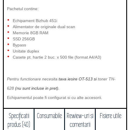
Pachetul contine:
Echipament Bizhub 451i
Alimentator de originale dual scan
Memorie 8GB RAM
SSD 256GB
Bypass
Unitate duplex
Casete pt. hartie 2 buc. x 500 file (format A4/A3)
Pentru functionare necesita
tava iesire OT-513 si
toner TN-
628
(nu sunt incluse in pret).
Echipamentul poate fi configurat si cu alte accesorii.
Specificatii
Consumabile
Rewiew-uri si
Fisiere utile
produs (40)
comentarii