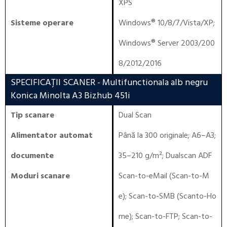
XPS
Sisteme operare
Windows® 10/8/7/Vista/XP
;
Windows® Server 2003/200
8/2012/2016
SPECIFICAȚII SCANER
- Multifunctionala alb negru
Konica Minolta A3 Bizhub 451i
Tip scanare
Dual Scan
Alimentator automat
Până la 300 originale; A6–A3;
documente
35–210 g/m²; Dualscan ADF
Moduri scanare
Scan-to-eMail (Scan-to-M
e); Scan-to-SMB (Scanto-Ho
me); Scan-to-FTP; Scan-to-