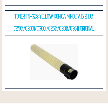
TONER TN-328 YELLOW KONICA MINOLTA BIZHUB
C250i/C300i/C360i/C251i/C301i/C361i ORIGINAL