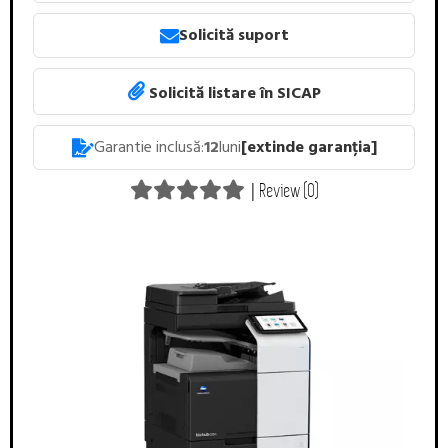
Solicită suport
Solicită listare în SICAP
Garantie inclusă:
12
luni
[extinde garanția]
|
Review (0)