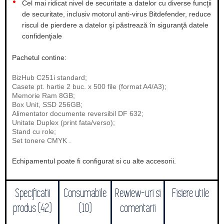
Cel mai ridicat nivel de securitate a datelor cu diverse funcţii
de securitate, inclusiv motorul anti-virus Bitdefender, reduce
riscul de pierdere a datelor şi păstrează în siguranţă datele
confidenţiale
Pachetul contine:
BizHub C251i standard;
Casete pt. hartie 2 buc. x 500 file (format A4/A3);
Memorie Ram 8GB;
Box Unit, SSD 256GB;
Alimentator documente reversibil DF 632;
Unitate Duplex (print fata/verso);
Stand cu role;
Set tonere CMYK .
Echipamentul poate fi configurat si cu alte accesorii.
Specificatii
Consumabile
Rewiew-uri si
Fisiere utile
produs (42)
(10)
comentarii