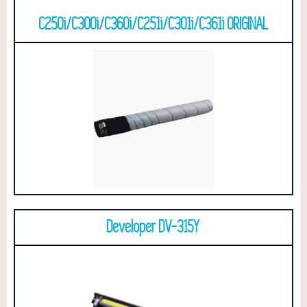
C250i/C300i/C360i/C251i/C301i/C361i ORIGINAL
Developer DV-315Y