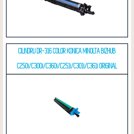
CILINDRU DR-316 COLOR KONICA MINOLTA BIZHUB
C250i/C300i/C360i/C251i/C301i/C361i ORIGINAL