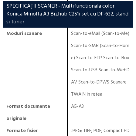
SPECIFICAȚII SCANER
- Multifunctionala color
Konica Minolta A3 Bizhub C251i set cu DF-632, stand
si toner
Moduri scanare
Scan-to-eMail (Scan-to-Me)
Scan-to-SMB (Scan-to-Hom
e) Scan-to-FTP Scan-to-Box
Scan-to-USB Scan-to-WebD
AV Scan-to-DPWS Scanare
TWAIN in retea
Format documente
A5-A3
originale
Formate fisier
JPEG; TIFF; PDF; Compact PD