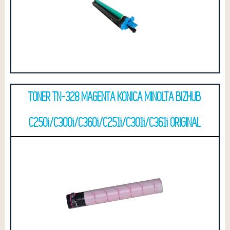
TONER TN-328 MAGENTA KONICA MINOLTA BIZHUB
C250i/C300i/C360i/C251i/C301i/C361i ORIGINAL