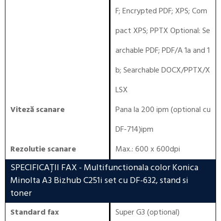
F; Encrypted PDF; XPS; Com
pact XPS; PPTX Optional: Se
archable PDF; PDF/A 1a and 1
b; Searchable DOCX/PPTX/X
LSX
Viteză scanare
Pana la 200 ipm (optional cu
DF-714)ipm
Rezolutie scanare
Max.: 600 x 600dpi
SPECIFICAȚII FAX
- Multifunctionala color Konica
Minolta A3 Bizhub C251i set cu DF-632, stand si
toner
Standard fax
Super G3 (optional)