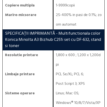
Copiere multipla
1-9999copii
Marire-micsorare
25-400% in pasi de 0.1%; zo
om automat
SPECIFICAȚII IMPRIMANTĂ
- Multifunctionala color
Konica Minolta A3 Bizhub C251i set cu DF-632, stand
si toner
Rezolutie printare
1,800 x 600 ; 1,200 x 1,200d
pi
Limbaje printare
PCL 5e/XL
;
PCL 6
;
Post Script 3
;
XPS
Sisteme operare
Linux
;
Mac OS
;
Windows® 10/8/7/Vista/XP