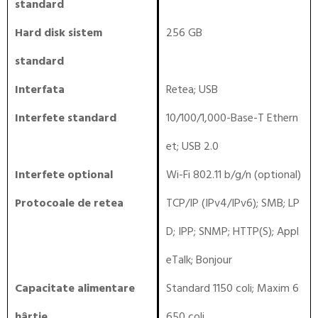
standard
Hard disk sistem
256 GB
standard
Interfata
Retea
;
USB
Interfete standard
10/100/1,000-Base-T Ethern
et; USB 2.0
Interfete optional
Wi-Fi 802.11 b/g/n (optional)
Protocoale de retea
TCP/IP (IPv4/IPv6); SMB; LP
D; IPP; SNMP; HTTP(S); Appl
eTalk; Bonjour
Capacitate alimentare
Standard 1150 coli; Maxim 6
hârtie
650 coli