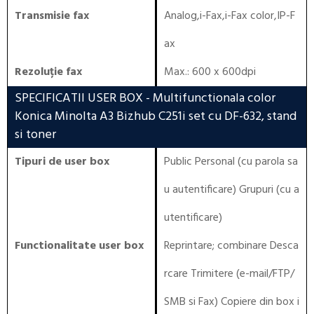
Transmisie fax
Analog,i-Fax,i-Fax color,IP-F
ax
Rezoluție fax
Max.: 600 x 600dpi
SPECIFICATII USER BOX
- Multifunctionala color
Konica Minolta A3 Bizhub C251i set cu DF-632, stand
si toner
Tipuri de user box
Public Personal (cu parola sa
u autentificare) Grupuri (cu a
utentificare)
Functionalitate user box
Reprintare; combinare Desca
rcare Trimitere (e-mail/FTP/
SMB si Fax) Copiere din box i