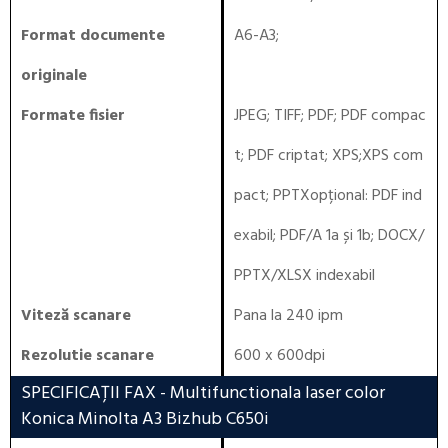
Format documente
A6-A3;
originale
Formate fisier
JPEG; TIFF; PDF; PDF compac
t; PDF criptat; XPS;XPS com
pact; PPTXopțional: PDF ind
exabil; PDF/A 1a și 1b; DOCX/
PPTX/XLSX indexabil
Viteză scanare
Pana la 240 ipm
Rezolutie scanare
600 x 600dpi
SPECIFICAȚII FAX
- Multifunctionala laser color
Konica Minolta A3 Bizhub C650i