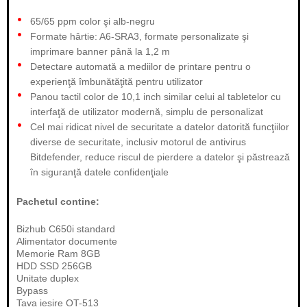
65/65 ppm color şi alb-negru
Formate hârtie: A6-SRA3, formate personalizate şi
imprimare banner până la 1,2 m
Detectare automată a mediilor de printare pentru o
experienţă îmbunătăţită pentru utilizator
Panou tactil color de 10,1 inch similar celui al tabletelor cu
interfaţă de utilizator modernă, simplu de personalizat
Cel mai ridicat nivel de securitate a datelor datorită funcţiilor
diverse de securitate, inclusiv motorul de antivirus
Bitdefender, reduce riscul de pierdere a datelor şi păstrează
în siguranţă datele confidenţiale
Pachetul contine:
Bizhub C650i standard
Alimentator documente
Memorie Ram 8GB
HDD SSD 256GB
Unitate duplex
Bypass
Tava iesire OT-513