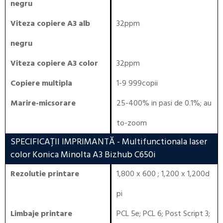
negru
Viteza copiere A3 alb
32ppm
negru
Viteza copiere A3 color
32ppm
Copiere multipla
1-9 999copii
Marire-micsorare
25-400% in pasi de 0.1%; au
to-zoom
SPECIFICAȚII IMPRIMANTĂ
- Multifunctionala laser
color Konica Minolta A3 Bizhub C650i
Rezolutie printare
1,800 x 600 ; 1,200 x 1,200d
pi
Limbaje printare
PCL 5e
;
PCL 6
;
Post Script 3
;