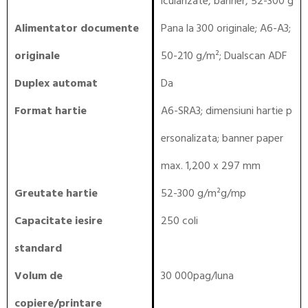
icularizate, banner, 52-300 g
Alimentator documente
Pana la 300 originale; A6-A3;
originale
50-210 g/m²; Dualscan ADF
Duplex automat
Da
Format hartie
A6-SRA3; dimensiuni hartie p
ersonalizata; banner paper
max. 1,200 x 297 mm
Greutate hartie
52-300 g/m²g/mp
Capacitate iesire
250 coli
standard
Volum de
30 000pag/luna
copiere/printare