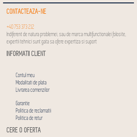
CONTACTEAZA-NE
+40 753 373 212
Indiferent de natura problemei, sau de marca multifunctionalei folosite,
expertii tehnici sunt gata sa ofere expertiza si suport
INFORMATII CLIENT
Contul meu
Modalitati de plata
Livrarea comenzilor
Garantie
Politica de reclamatii
Politica de retur
CERE O OFERTA