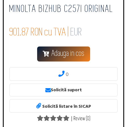
MINOLTA BIZHUB C257I ORIGINAL
901.87 RON cu TVA |
EUR
Adauga in cos
0
Solicită suport
Solicită listare în SICAP
|
Review (0)