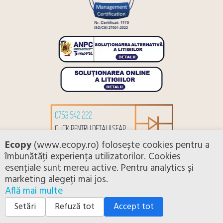
0753 542 222
CLICK PENTRU DETALII SEAP
Ecopy
(www.ecopy.ro) folosește cookies pentru a
îmbunătăți experiența utilizatorilor. Cookies
esențiale sunt mereu active. Pentru analytics și
Copyright 2026 ©nscopiers. All rights reserved.
marketing alegeți mai jos.
Află mai multe
ANPC
Termeni si conditii
Politica de confidentialitate
Politica de utilizare Cookie-uri
Setări cookies
Setări
Refuză tot
Accept tot