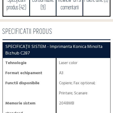
Specificatii
Consumabile
Rewiew-uri si
Fisiere utile (1)
produs (42)
(9)
comentarii
SPECIFICATII PRODUS
SPECIFICAȚII SISTEM
- Imprimanta Konica Minolta
Bizhub C287
Tehnologie
Laser color
Format echipament
A3
Functii disponibile
Copiere
;
Fax optional
;
Printare
;
Scanare
Memorie sistem
2048MB