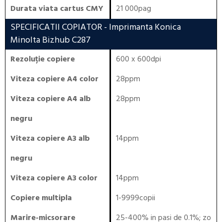
Durata viata cartus CMY
21 000pag
SPECIFICATII COPIATOR
- Imprimanta Konica
Minolta Bizhub C287
Rezoluție copiere
600 x 600dpi
Viteza copiere A4 color
28ppm
Viteza copiere A4 alb
28ppm
negru
Viteza copiere A3 alb
14ppm
negru
Viteza copiere A3 color
14ppm
Copiere multipla
1-9999copii
Marire-micsorare
25-400% in pasi de 0.1%; zo