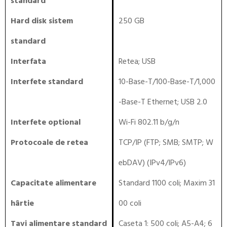
standard
Hard disk sistem
250 GB
standard
Interfata
Retea
;
USB
Interfete standard
10-Base-T/100-Base-T/1,000
-Base-T Ethernet; USB 2.0
Interfete optional
Wi-Fi 802.11 b/g/n
Protocoale de retea
TCP/IP (FTP; SMB; SMTP; W
ebDAV) (IPv4/IPv6)
Capacitate alimentare
Standard 1100 coli; Maxim 31
hârtie
00 coli
Tavi alimentare standard
Caseta 1: 500 coli; A5-A4; 6