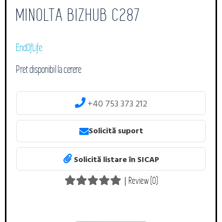
MINOLTA BIZHUB C287
EndOfLife
Pret disponibil la cerere
+40 753 373 212
Solicită suport
Solicită listare în SICAP
|
Review (0)